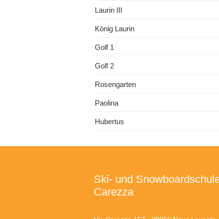
Laurin III
König Laurin
Golf 1
Golf 2
Rosengarten
Paolina
Hubertus
Ski- und Snowboardschul
Carezza