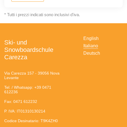
* Tutti i prezzi indicati sono inclusivi d'iva.
English
Ski- und
Italiano
Snowboardschule
Deutsch
Carezza
Via Carezza 157 - 39056 Nova
Levante
Tel. / Whatsapp: +39 0471
612236
Fax: 0471 612232
P. IVA: IT01310130214
Codice Desinatario: T9K4ZH0