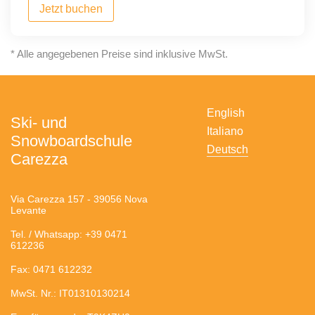
Jetzt buchen
* Alle angegebenen Preise sind inklusive MwSt.
English
Ski- und
Italiano
Snowboardschule
Deutsch
Carezza
Via Carezza 157 - 39056 Nova
Levante
Tel. / Whatsapp: +39 0471
612236
Fax: 0471 612232
MwSt. Nr.: IT01310130214